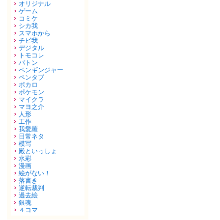
オリジナル
ゲーム
コミケ
シカ我
スマホから
チビ我
デジタル
トモコレ
バトン
ペンギンジャー
ペンタブ
ボカロ
ポケモン
マイクラ
マヨ之介
人形
工作
我愛羅
日常ネタ
模写
殿といっしょ
水彩
漫画
絵がない！
落書き
逆転裁判
過去絵
銀魂
４コマ