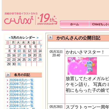
ホーム
Chixi(ちぃ
かのんさんの公開日記
＜
5月のカレンダー
＞
日
月
火
水
木
金
土
1
2
3
4
5
6
7
8
9
10
11
12
13
14
かわいさマスター！
05月31日
15
16
17
18
19
20
21
20:40
22
23
24
25
26
27
28
29
30
31
各月の日記
放置してたオメガルビ
2026年8月の一覧
2026年7月の一覧
ケモン語り。 写真の
2026年6月の一覧
初にもらった子の娘で
2026年5月の一覧
2026年4月の一覧
2026年3月の一覧
2026年2月の一覧
2026年1月の一覧
スプラトゥーン一周年
05月28日