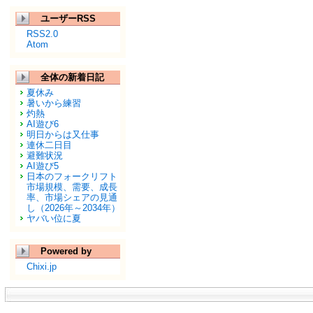
ユーザーRSS
RSS2.0
Atom
全体の新着日記
夏休み
暑いから練習
灼熱
AI遊び6
明日からは又仕事
連休二日目
避難状況
AI遊び5
日本のフォークリフト
市場規模、需要、成長
率、市場シェアの見通
し（2026年～2034年）
ヤバい位に夏
Powered by
Chixi.jp