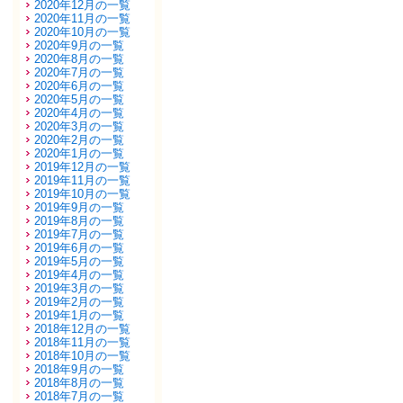
2020年12月の一覧
2020年11月の一覧
2020年10月の一覧
2020年9月の一覧
2020年8月の一覧
2020年7月の一覧
2020年6月の一覧
2020年5月の一覧
2020年4月の一覧
2020年3月の一覧
2020年2月の一覧
2020年1月の一覧
2019年12月の一覧
2019年11月の一覧
2019年10月の一覧
2019年9月の一覧
2019年8月の一覧
2019年7月の一覧
2019年6月の一覧
2019年5月の一覧
2019年4月の一覧
2019年3月の一覧
2019年2月の一覧
2019年1月の一覧
2018年12月の一覧
2018年11月の一覧
2018年10月の一覧
2018年9月の一覧
2018年8月の一覧
2018年7月の一覧