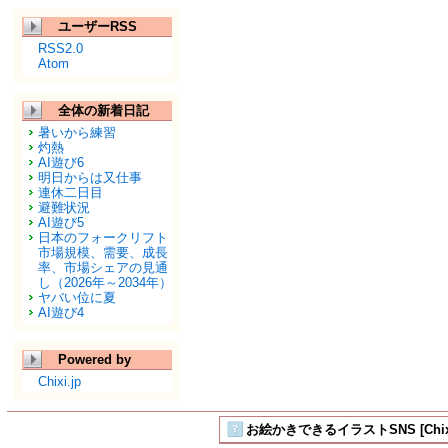
ユーザーRSS
RSS2.0
Atom
全体の新着日記
暑いから練習
灼熱
AI遊び6
明日からは又仕事
連休二日目
避難状況
AI遊び5
日本のフォークリフト
市場規模、需要、成長
率、市場シェアの見通
し（2026年～2034年）
ヤバい位に夏
AI遊び4
Powered by
Chixi.jp
お絵かきできるイラストSNS [Chix