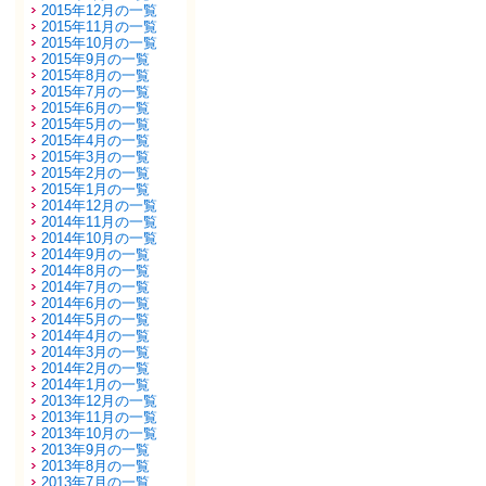
2015年12月の一覧
2015年11月の一覧
2015年10月の一覧
2015年9月の一覧
2015年8月の一覧
2015年7月の一覧
2015年6月の一覧
2015年5月の一覧
2015年4月の一覧
2015年3月の一覧
2015年2月の一覧
2015年1月の一覧
2014年12月の一覧
2014年11月の一覧
2014年10月の一覧
2014年9月の一覧
2014年8月の一覧
2014年7月の一覧
2014年6月の一覧
2014年5月の一覧
2014年4月の一覧
2014年3月の一覧
2014年2月の一覧
2014年1月の一覧
2013年12月の一覧
2013年11月の一覧
2013年10月の一覧
2013年9月の一覧
2013年8月の一覧
2013年7月の一覧