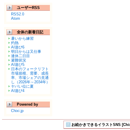
ユーザーRSS
RSS2.0
Atom
全体の新着日記
暑いから練習
灼熱
AI遊び6
明日からは又仕事
連休二日目
避難状況
AI遊び5
日本のフォークリフト
市場規模、需要、成長
率、市場シェアの見通
し（2026年～2034年）
ヤバい位に夏
AI遊び4
Powered by
Chixi.jp
お絵かきできるイラストSNS [Chix