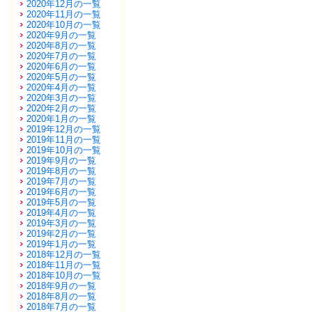
2020年12月の一覧
2020年11月の一覧
2020年10月の一覧
2020年9月の一覧
2020年8月の一覧
2020年7月の一覧
2020年6月の一覧
2020年5月の一覧
2020年4月の一覧
2020年3月の一覧
2020年2月の一覧
2020年1月の一覧
2019年12月の一覧
2019年11月の一覧
2019年10月の一覧
2019年9月の一覧
2019年8月の一覧
2019年7月の一覧
2019年6月の一覧
2019年5月の一覧
2019年4月の一覧
2019年3月の一覧
2019年2月の一覧
2019年1月の一覧
2018年12月の一覧
2018年11月の一覧
2018年10月の一覧
2018年9月の一覧
2018年8月の一覧
2018年7月の一覧