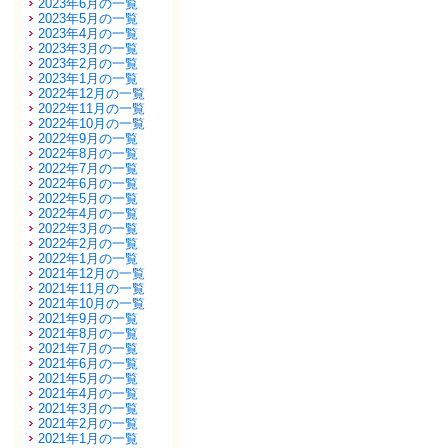
2023年6月の一覧
2023年5月の一覧
2023年4月の一覧
2023年3月の一覧
2023年2月の一覧
2023年1月の一覧
2022年12月の一覧
2022年11月の一覧
2022年10月の一覧
2022年9月の一覧
2022年8月の一覧
2022年7月の一覧
2022年6月の一覧
2022年5月の一覧
2022年4月の一覧
2022年3月の一覧
2022年2月の一覧
2022年1月の一覧
2021年12月の一覧
2021年11月の一覧
2021年10月の一覧
2021年9月の一覧
2021年8月の一覧
2021年7月の一覧
2021年6月の一覧
2021年5月の一覧
2021年4月の一覧
2021年3月の一覧
2021年2月の一覧
2021年1月の一覧