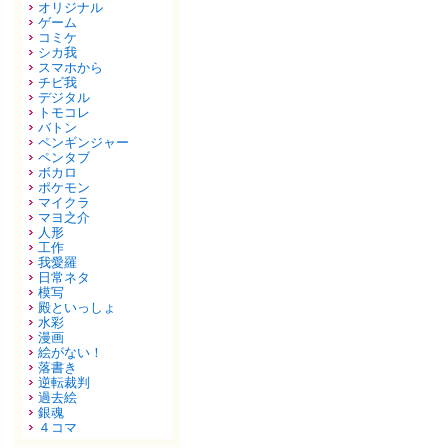
オリジナル
ゲーム
コミケ
シカ我
スマホから
チビ我
デジタル
トモコレ
バトン
ペンギンジャー
ペンタブ
ボカロ
ポケモン
マイクラ
マヨ之介
人形
工作
我愛羅
日常ネタ
模写
殿といっしょ
水彩
漫画
絵がない！
落書き
逆転裁判
過去絵
銀魂
４コマ