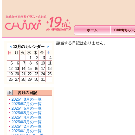
ホーム
Chixi(ちぃ
該当する日記はありません。
＜
12月のカレンダー
＞
日
月
火
水
木
金
土
1
2
3
4
5
6
7
8
9
10
11
12
13
14
15
16
17
18
19
20
21
22
23
24
25
26
27
28
29
30
31
各月の日記
2026年8月の一覧
2026年7月の一覧
2026年6月の一覧
2026年5月の一覧
2026年4月の一覧
2026年3月の一覧
2026年2月の一覧
2026年1月の一覧