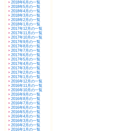
2018年6月の一覧
2018年5月の一覧
2018年4月の一覧
2018年3月の一覧
2018年2月の一覧
2018年1月の一覧
2017年12月の一覧
2017年11月の一覧
2017年10月の一覧
2017年9月の一覧
2017年8月の一覧
2017年7月の一覧
2017年6月の一覧
2017年5月の一覧
2017年4月の一覧
2017年3月の一覧
2017年2月の一覧
2017年1月の一覧
2016年12月の一覧
2016年11月の一覧
2016年10月の一覧
2016年9月の一覧
2016年8月の一覧
2016年7月の一覧
2016年6月の一覧
2016年5月の一覧
2016年4月の一覧
2016年3月の一覧
2016年2月の一覧
2016年1月の一覧