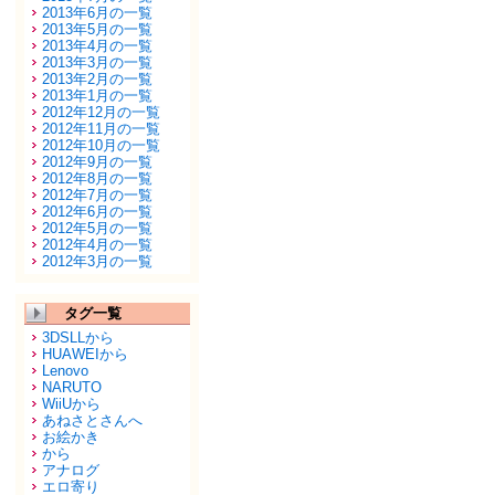
2013年6月の一覧
2013年5月の一覧
2013年4月の一覧
2013年3月の一覧
2013年2月の一覧
2013年1月の一覧
2012年12月の一覧
2012年11月の一覧
2012年10月の一覧
2012年9月の一覧
2012年8月の一覧
2012年7月の一覧
2012年6月の一覧
2012年5月の一覧
2012年4月の一覧
2012年3月の一覧
タグ一覧
3DSLLから
HUAWEIから
Lenovo
NARUTO
WiiUから
あねさとさんへ
お絵かき
から
アナログ
エロ寄り