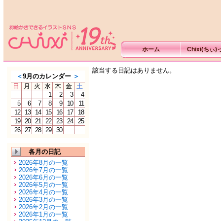
ホーム
Chixi(ちぃ
該当する日記はありません。
＜
9月のカレンダー
＞
日
月
火
水
木
金
土
1
2
3
4
5
6
7
8
9
10
11
12
13
14
15
16
17
18
19
20
21
22
23
24
25
26
27
28
29
30
各月の日記
2026年8月の一覧
2026年7月の一覧
2026年6月の一覧
2026年5月の一覧
2026年4月の一覧
2026年3月の一覧
2026年2月の一覧
2026年1月の一覧