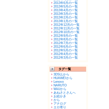
2013年6月の一覧
2013年5月の一覧
2013年4月の一覧
2013年3月の一覧
2013年2月の一覧
2013年1月の一覧
2012年12月の一覧
2012年11月の一覧
2012年10月の一覧
2012年9月の一覧
2012年8月の一覧
2012年7月の一覧
2012年6月の一覧
2012年5月の一覧
2012年4月の一覧
2012年3月の一覧
タグ一覧
3DSLLから
HUAWEIから
Lenovo
NARUTO
WiiUから
あねさとさんへ
お絵かき
から
アナログ
エロ寄り