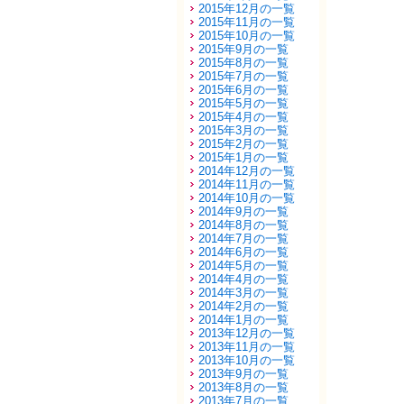
2015年12月の一覧
2015年11月の一覧
2015年10月の一覧
2015年9月の一覧
2015年8月の一覧
2015年7月の一覧
2015年6月の一覧
2015年5月の一覧
2015年4月の一覧
2015年3月の一覧
2015年2月の一覧
2015年1月の一覧
2014年12月の一覧
2014年11月の一覧
2014年10月の一覧
2014年9月の一覧
2014年8月の一覧
2014年7月の一覧
2014年6月の一覧
2014年5月の一覧
2014年4月の一覧
2014年3月の一覧
2014年2月の一覧
2014年1月の一覧
2013年12月の一覧
2013年11月の一覧
2013年10月の一覧
2013年9月の一覧
2013年8月の一覧
2013年7月の一覧