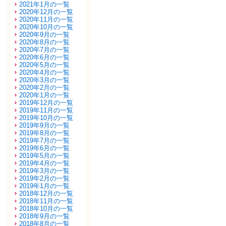
2021年1月の一覧
2020年12月の一覧
2020年11月の一覧
2020年10月の一覧
2020年9月の一覧
2020年8月の一覧
2020年7月の一覧
2020年6月の一覧
2020年5月の一覧
2020年4月の一覧
2020年3月の一覧
2020年2月の一覧
2020年1月の一覧
2019年12月の一覧
2019年11月の一覧
2019年10月の一覧
2019年9月の一覧
2019年8月の一覧
2019年7月の一覧
2019年6月の一覧
2019年5月の一覧
2019年4月の一覧
2019年3月の一覧
2019年2月の一覧
2019年1月の一覧
2018年12月の一覧
2018年11月の一覧
2018年10月の一覧
2018年9月の一覧
2018年8月の一覧