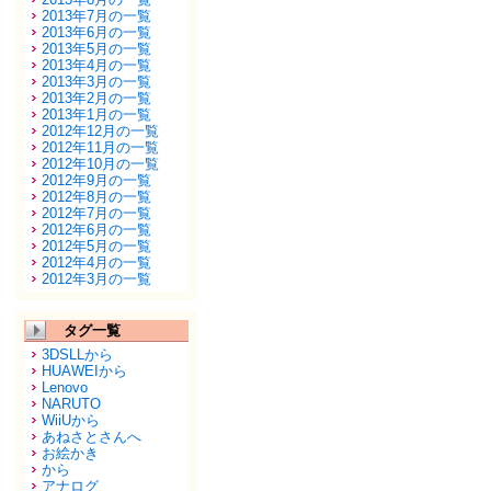
2013年7月の一覧
2013年6月の一覧
2013年5月の一覧
2013年4月の一覧
2013年3月の一覧
2013年2月の一覧
2013年1月の一覧
2012年12月の一覧
2012年11月の一覧
2012年10月の一覧
2012年9月の一覧
2012年8月の一覧
2012年7月の一覧
2012年6月の一覧
2012年5月の一覧
2012年4月の一覧
2012年3月の一覧
タグ一覧
3DSLLから
HUAWEIから
Lenovo
NARUTO
WiiUから
あねさとさんへ
お絵かき
から
アナログ