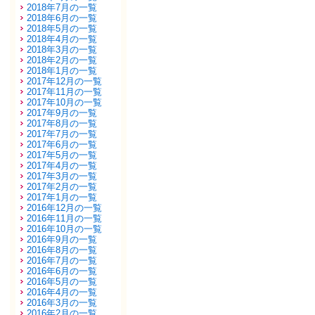
2018年7月の一覧
2018年6月の一覧
2018年5月の一覧
2018年4月の一覧
2018年3月の一覧
2018年2月の一覧
2018年1月の一覧
2017年12月の一覧
2017年11月の一覧
2017年10月の一覧
2017年9月の一覧
2017年8月の一覧
2017年7月の一覧
2017年6月の一覧
2017年5月の一覧
2017年4月の一覧
2017年3月の一覧
2017年2月の一覧
2017年1月の一覧
2016年12月の一覧
2016年11月の一覧
2016年10月の一覧
2016年9月の一覧
2016年8月の一覧
2016年7月の一覧
2016年6月の一覧
2016年5月の一覧
2016年4月の一覧
2016年3月の一覧
2016年2月の一覧