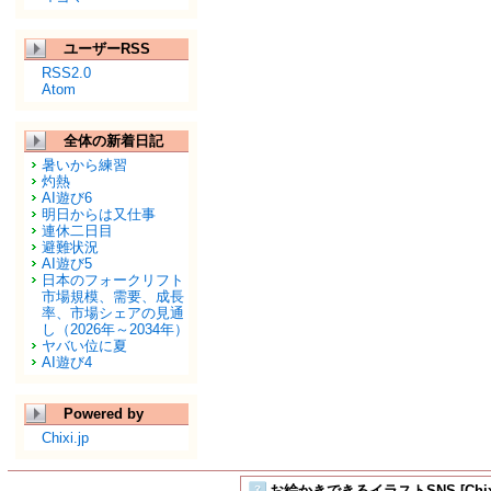
ユーザーRSS
RSS2.0
Atom
全体の新着日記
暑いから練習
灼熱
AI遊び6
明日からは又仕事
連休二日目
避難状況
AI遊び5
日本のフォークリフト
市場規模、需要、成長
率、市場シェアの見通
し（2026年～2034年）
ヤバい位に夏
AI遊び4
Powered by
Chixi.jp
お絵かきできるイラストSNS [Chix