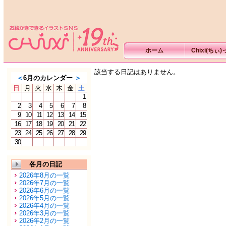
ホーム
Chixi(ちぃ
該当する日記はありません。
＜
6月のカレンダー
＞
日
月
火
水
木
金
土
1
2
3
4
5
6
7
8
9
10
11
12
13
14
15
16
17
18
19
20
21
22
23
24
25
26
27
28
29
30
各月の日記
2026年8月の一覧
2026年7月の一覧
2026年6月の一覧
2026年5月の一覧
2026年4月の一覧
2026年3月の一覧
2026年2月の一覧