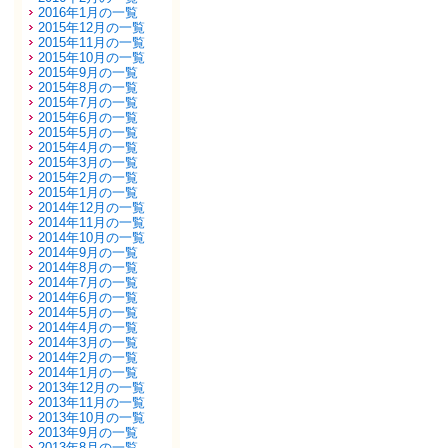
2016年1月の一覧
2015年12月の一覧
2015年11月の一覧
2015年10月の一覧
2015年9月の一覧
2015年8月の一覧
2015年7月の一覧
2015年6月の一覧
2015年5月の一覧
2015年4月の一覧
2015年3月の一覧
2015年2月の一覧
2015年1月の一覧
2014年12月の一覧
2014年11月の一覧
2014年10月の一覧
2014年9月の一覧
2014年8月の一覧
2014年7月の一覧
2014年6月の一覧
2014年5月の一覧
2014年4月の一覧
2014年3月の一覧
2014年2月の一覧
2014年1月の一覧
2013年12月の一覧
2013年11月の一覧
2013年10月の一覧
2013年9月の一覧
2013年8月の一覧