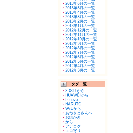
2013年6月の一覧
2013年5月の一覧
2013年4月の一覧
2013年3月の一覧
2013年2月の一覧
2013年1月の一覧
2012年12月の一覧
2012年11月の一覧
2012年10月の一覧
2012年9月の一覧
2012年8月の一覧
2012年7月の一覧
2012年6月の一覧
2012年5月の一覧
2012年4月の一覧
2012年3月の一覧
タグ一覧
3DSLLから
HUAWEIから
Lenovo
NARUTO
WiiUから
あねさとさんへ
お絵かき
から
アナログ
エロ寄り