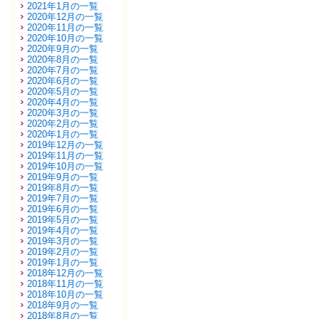
2021年1月の一覧
2020年12月の一覧
2020年11月の一覧
2020年10月の一覧
2020年9月の一覧
2020年8月の一覧
2020年7月の一覧
2020年6月の一覧
2020年5月の一覧
2020年4月の一覧
2020年3月の一覧
2020年2月の一覧
2020年1月の一覧
2019年12月の一覧
2019年11月の一覧
2019年10月の一覧
2019年9月の一覧
2019年8月の一覧
2019年7月の一覧
2019年6月の一覧
2019年5月の一覧
2019年4月の一覧
2019年3月の一覧
2019年2月の一覧
2019年1月の一覧
2018年12月の一覧
2018年11月の一覧
2018年10月の一覧
2018年9月の一覧
2018年8月の一覧