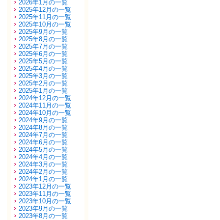
2026年1月の一覧
2025年12月の一覧
2025年11月の一覧
2025年10月の一覧
2025年9月の一覧
2025年8月の一覧
2025年7月の一覧
2025年6月の一覧
2025年5月の一覧
2025年4月の一覧
2025年3月の一覧
2025年2月の一覧
2025年1月の一覧
2024年12月の一覧
2024年11月の一覧
2024年10月の一覧
2024年9月の一覧
2024年8月の一覧
2024年7月の一覧
2024年6月の一覧
2024年5月の一覧
2024年4月の一覧
2024年3月の一覧
2024年2月の一覧
2024年1月の一覧
2023年12月の一覧
2023年11月の一覧
2023年10月の一覧
2023年9月の一覧
2023年8月の一覧