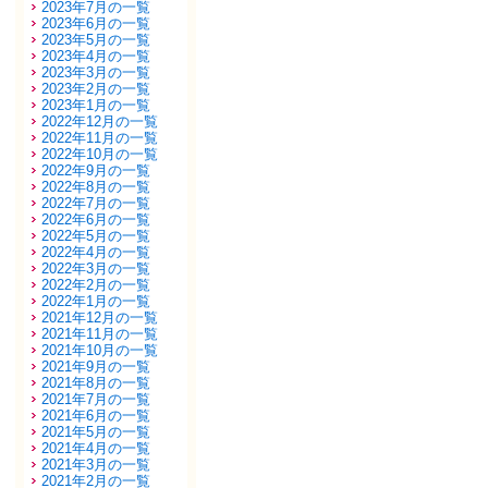
2023年7月の一覧
2023年6月の一覧
2023年5月の一覧
2023年4月の一覧
2023年3月の一覧
2023年2月の一覧
2023年1月の一覧
2022年12月の一覧
2022年11月の一覧
2022年10月の一覧
2022年9月の一覧
2022年8月の一覧
2022年7月の一覧
2022年6月の一覧
2022年5月の一覧
2022年4月の一覧
2022年3月の一覧
2022年2月の一覧
2022年1月の一覧
2021年12月の一覧
2021年11月の一覧
2021年10月の一覧
2021年9月の一覧
2021年8月の一覧
2021年7月の一覧
2021年6月の一覧
2021年5月の一覧
2021年4月の一覧
2021年3月の一覧
2021年2月の一覧