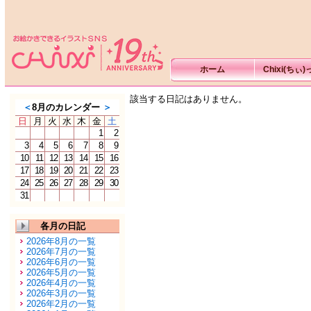
ホーム
Chixi(ちぃ
該当する日記はありません。
＜
8月のカレンダー
＞
日
月
火
水
木
金
土
1
2
3
4
5
6
7
8
9
10
11
12
13
14
15
16
17
18
19
20
21
22
23
24
25
26
27
28
29
30
31
各月の日記
2026年8月の一覧
2026年7月の一覧
2026年6月の一覧
2026年5月の一覧
2026年4月の一覧
2026年3月の一覧
2026年2月の一覧