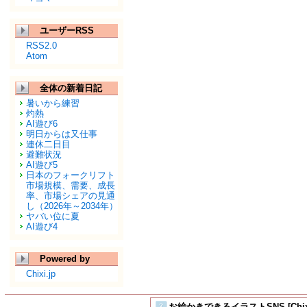
ユーザーRSS
RSS2.0
Atom
全体の新着日記
暑いから練習
灼熱
AI遊び6
明日からは又仕事
連休二日目
避難状況
AI遊び5
日本のフォークリフト
市場規模、需要、成長
率、市場シェアの見通
し（2026年～2034年）
ヤバい位に夏
AI遊び4
Powered by
Chixi.jp
お絵かきできるイラストSNS [Chix