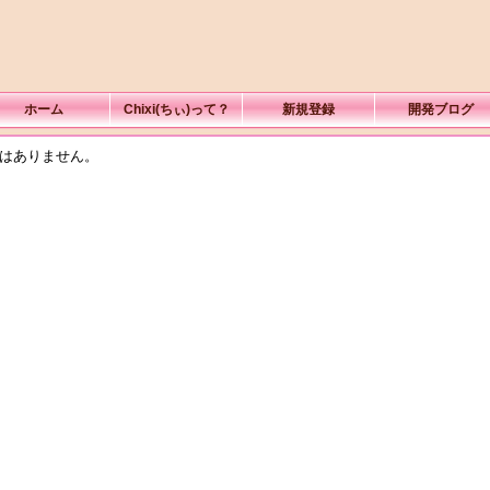
ホーム
Chixi(ちぃ)って？
新規登録
開発ブログ
はありません。