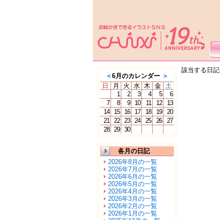
該当する日記
＜
6月のカレンダー
＞
日
月
火
水
木
金
土
1
2
3
4
5
6
7
8
9
10
11
12
13
14
15
16
17
18
19
20
21
22
23
24
25
26
27
28
29
30
各月の日記
2026年8月の一覧
2026年7月の一覧
2026年6月の一覧
2026年5月の一覧
2026年4月の一覧
2026年3月の一覧
2026年2月の一覧
2026年1月の一覧