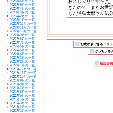
お久しぶりです〜(^_
2023年6月の一覧
2023年5月の一覧
きたので、またお世話に
2023年4月の一覧
2023年3月の一覧
した浦島太郎さん気
2023年2月の一覧
2023年1月の一覧
2022年12月の一覧
2022年11月の一覧
2022年10月の一覧
2022年9月の一覧
2022年8月の一覧
2022年7月の一覧
お絵かきできるイラストSN
2022年6月の一覧
2022年5月の一覧
けっちょさん
2022年4月の一覧
2022年3月の一覧
2022年2月の一覧
新規会員
2022年1月の一覧
2021年12月の一覧
2021年11月の一覧
2021年10月の一覧
2021年9月の一覧
2021年8月の一覧
2021年7月の一覧
2021年6月の一覧
2021年5月の一覧
2021年4月の一覧
2021年3月の一覧
2021年2月の一覧
2021年1月の一覧