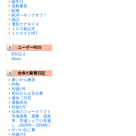
誕生日
造船番長
鉱物
銀河へキックオフ！
雑記
電気ウナギイヌ
１００枚記念
１５０００HIT
ユーザーRSS
RSS2.0
Atom
全体の新着日記
暑いから練習
灼熱
AI遊び6
明日からは又仕事
連休二日目
避難状況
AI遊び5
日本のフォークリフト
市場規模、需要、成長
率、市場シェアの見通
し（2026年～2034年）
ヤバい位に夏
AI遊び4