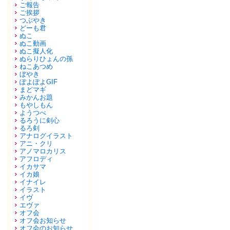
ご報告
ご挨拶
つぶやき
どーも君
ぬこ
ぬこ動画
ぬこ擬人化
ぬらりひょんの孫
ねこあつめ
ぼやき
ぽよぽよGIF
まどマギ
みかんお題
もやしもん
ようつべ
るろうに剣心
るろ剣
アナログイラスト
アニ・クリ
アノマロカリス
アフロディ
イカサマ
イカ娘
イナイレ
イラスト
イヴ
エヴァ
オフ会
オフ会お知らせ
オフ会のお知らせ