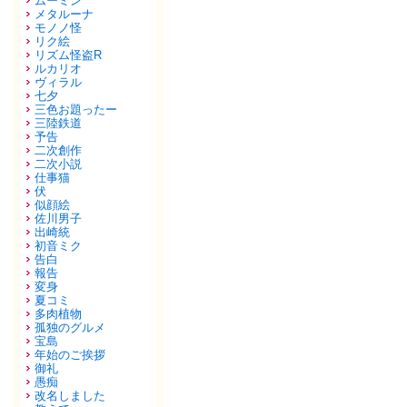
ムーミン
メタルーナ
モノノ怪
リク絵
リズム怪盗R
ルカリオ
ヴィラル
七夕
三色お題ったー
三陸鉄道
予告
二次創作
二次小説
仕事猫
伏
似顔絵
佐川男子
出崎統
初音ミク
告白
報告
変身
夏コミ
多肉植物
孤独のグルメ
宝島
年始のご挨拶
御礼
愚痴
改名しました