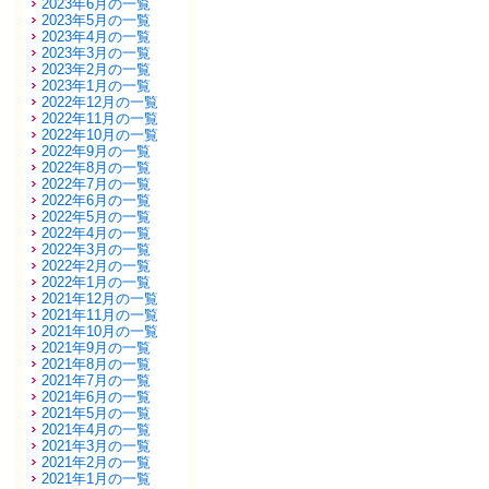
2023年6月の一覧
2023年5月の一覧
2023年4月の一覧
2023年3月の一覧
2023年2月の一覧
2023年1月の一覧
2022年12月の一覧
2022年11月の一覧
2022年10月の一覧
2022年9月の一覧
2022年8月の一覧
2022年7月の一覧
2022年6月の一覧
2022年5月の一覧
2022年4月の一覧
2022年3月の一覧
2022年2月の一覧
2022年1月の一覧
2021年12月の一覧
2021年11月の一覧
2021年10月の一覧
2021年9月の一覧
2021年8月の一覧
2021年7月の一覧
2021年6月の一覧
2021年5月の一覧
2021年4月の一覧
2021年3月の一覧
2021年2月の一覧
2021年1月の一覧