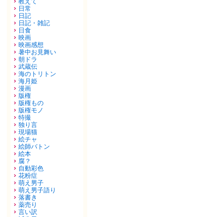
教えて
日常
日記
日記・雑記
日食
映画
映画感想
暑中お見舞い
朝ドラ
武蔵伝
海のトリトン
海月姫
漫画
版権
版権もの
版権モノ
特撮
独り言
現場猫
絵チャ
絵師バトン
絵本
腐？
自動彩色
花粉症
萌え男子
萌え男子語り
落書き
薬売り
言い訳