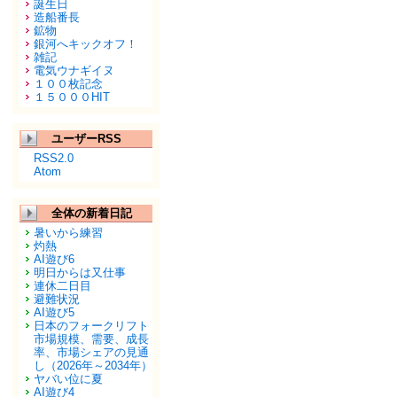
誕生日
造船番長
鉱物
銀河へキックオフ！
雑記
電気ウナギイヌ
１００枚記念
１５０００HIT
ユーザーRSS
RSS2.0
Atom
全体の新着日記
暑いから練習
灼熱
AI遊び6
明日からは又仕事
連休二日目
避難状況
AI遊び5
日本のフォークリフト
市場規模、需要、成長
率、市場シェアの見通
し（2026年～2034年）
ヤバい位に夏
AI遊び4