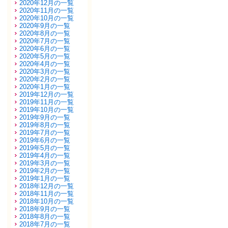
2020年12月の一覧
2020年11月の一覧
2020年10月の一覧
2020年9月の一覧
2020年8月の一覧
2020年7月の一覧
2020年6月の一覧
2020年5月の一覧
2020年4月の一覧
2020年3月の一覧
2020年2月の一覧
2020年1月の一覧
2019年12月の一覧
2019年11月の一覧
2019年10月の一覧
2019年9月の一覧
2019年8月の一覧
2019年7月の一覧
2019年6月の一覧
2019年5月の一覧
2019年4月の一覧
2019年3月の一覧
2019年2月の一覧
2019年1月の一覧
2018年12月の一覧
2018年11月の一覧
2018年10月の一覧
2018年9月の一覧
2018年8月の一覧
2018年7月の一覧