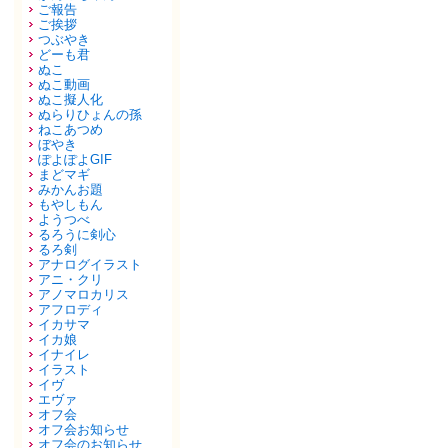
ご報告
ご挨拶
つぶやき
どーも君
ぬこ
ぬこ動画
ぬこ擬人化
ぬらりひょんの孫
ねこあつめ
ぼやき
ぽよぽよGIF
まどマギ
みかんお題
もやしもん
ようつべ
るろうに剣心
るろ剣
アナログイラスト
アニ・クリ
アノマロカリス
アフロディ
イカサマ
イカ娘
イナイレ
イラスト
イヴ
エヴァ
オフ会
オフ会お知らせ
オフ会のお知らせ