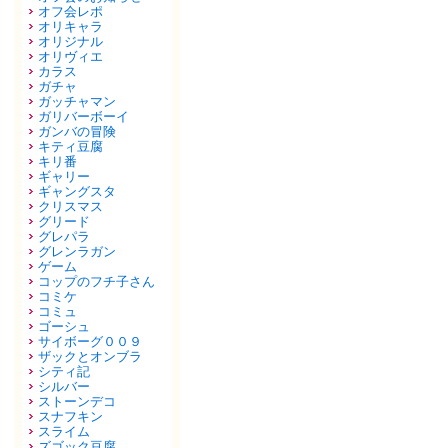
オフ会レポ
オリキャラ
オリジナル
オリヴィエ
カラス
ガチャ
ガッチャマン
ガリバーボーイ
ガンバの冒険
キティ豆腐
キリ番
ギャリー
ギャングスタ
クリスマス
グリード
グレパラ
グレンラガン
ゲーム
コップのフチ子さん
コミケ
コミュ
ゴーシュ
サイボーグ００９
ザックとオンブラ
シティ記
シルバー
ストーンデコ
スナフキン
スライム
ズゴック豆腐