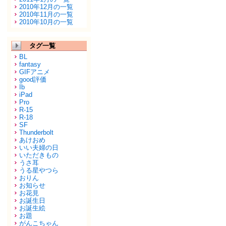
2010年12月の一覧
2010年11月の一覧
2010年10月の一覧
タグ一覧
BL
fantasy
GIFアニメ
good評価
Ib
iPad
Pro
R-15
R-18
SF
Thunderbolt
あけおめ
いい夫婦の日
いただきもの
うさ耳
うる星やつら
おりん
お知らせ
お花見
お誕生日
お誕生絵
お題
がんこちゃん