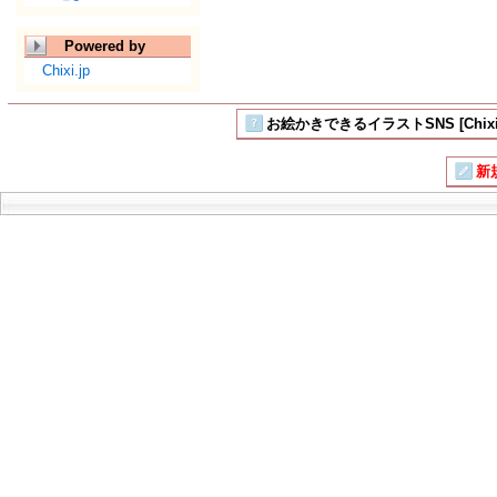
Powered by
Chixi.jp
お絵かきできるイラストSNS [Chixi
新