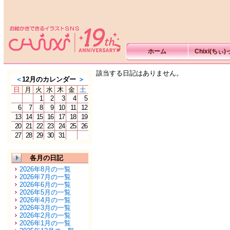
ホーム
Chixi(ちぃ
該当する日記はありません。
＜
12月のカレンダー
＞
日
月
火
水
木
金
土
1
2
3
4
5
6
7
8
9
10
11
12
13
14
15
16
17
18
19
20
21
22
23
24
25
26
27
28
29
30
31
各月の日記
2026年8月の一覧
2026年7月の一覧
2026年6月の一覧
2026年5月の一覧
2026年4月の一覧
2026年3月の一覧
2026年2月の一覧
2026年1月の一覧