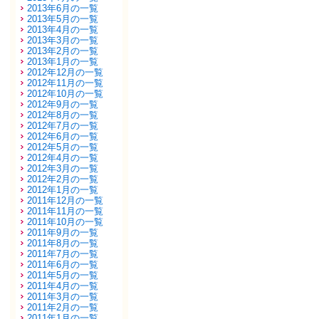
2013年6月の一覧
2013年5月の一覧
2013年4月の一覧
2013年3月の一覧
2013年2月の一覧
2013年1月の一覧
2012年12月の一覧
2012年11月の一覧
2012年10月の一覧
2012年9月の一覧
2012年8月の一覧
2012年7月の一覧
2012年6月の一覧
2012年5月の一覧
2012年4月の一覧
2012年3月の一覧
2012年2月の一覧
2012年1月の一覧
2011年12月の一覧
2011年11月の一覧
2011年10月の一覧
2011年9月の一覧
2011年8月の一覧
2011年7月の一覧
2011年6月の一覧
2011年5月の一覧
2011年4月の一覧
2011年3月の一覧
2011年2月の一覧
2011年1月の一覧