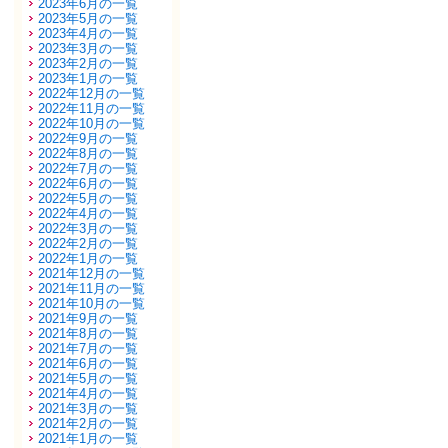
2023年6月の一覧
2023年5月の一覧
2023年4月の一覧
2023年3月の一覧
2023年2月の一覧
2023年1月の一覧
2022年12月の一覧
2022年11月の一覧
2022年10月の一覧
2022年9月の一覧
2022年8月の一覧
2022年7月の一覧
2022年6月の一覧
2022年5月の一覧
2022年4月の一覧
2022年3月の一覧
2022年2月の一覧
2022年1月の一覧
2021年12月の一覧
2021年11月の一覧
2021年10月の一覧
2021年9月の一覧
2021年8月の一覧
2021年7月の一覧
2021年6月の一覧
2021年5月の一覧
2021年4月の一覧
2021年3月の一覧
2021年2月の一覧
2021年1月の一覧