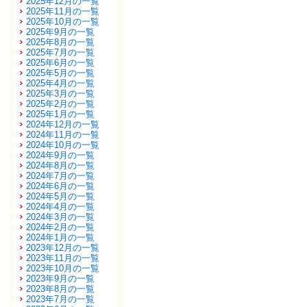
2025年12月の一覧
2025年11月の一覧
2025年10月の一覧
2025年9月の一覧
2025年8月の一覧
2025年7月の一覧
2025年6月の一覧
2025年5月の一覧
2025年4月の一覧
2025年3月の一覧
2025年2月の一覧
2025年1月の一覧
2024年12月の一覧
2024年11月の一覧
2024年10月の一覧
2024年9月の一覧
2024年8月の一覧
2024年7月の一覧
2024年6月の一覧
2024年5月の一覧
2024年4月の一覧
2024年3月の一覧
2024年2月の一覧
2024年1月の一覧
2023年12月の一覧
2023年11月の一覧
2023年10月の一覧
2023年9月の一覧
2023年8月の一覧
2023年7月の一覧