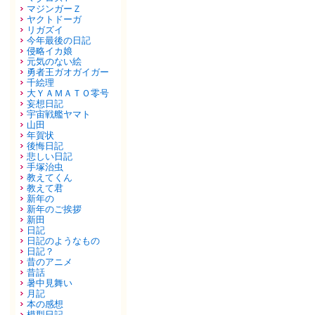
マジンガーＺ
ヤクトドーガ
リガズイ
今年最後の日記
侵略イカ娘
元気のない絵
勇者王ガオガイガー
千絵理
大ＹＡＭＡＴＯ零号
妄想日記
宇宙戦艦ヤマト
山田
年賀状
後悔日記
悲しい日記
手塚治虫
教えてくん
教えて君
新年の
新年のご挨拶
新田
日記
日記のようなもの
日記？
昔のアニメ
昔話
暑中見舞い
月記
本の感想
模型日記