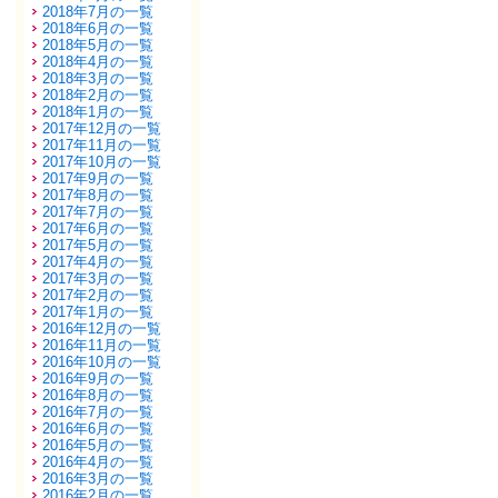
2018年7月の一覧
2018年6月の一覧
2018年5月の一覧
2018年4月の一覧
2018年3月の一覧
2018年2月の一覧
2018年1月の一覧
2017年12月の一覧
2017年11月の一覧
2017年10月の一覧
2017年9月の一覧
2017年8月の一覧
2017年7月の一覧
2017年6月の一覧
2017年5月の一覧
2017年4月の一覧
2017年3月の一覧
2017年2月の一覧
2017年1月の一覧
2016年12月の一覧
2016年11月の一覧
2016年10月の一覧
2016年9月の一覧
2016年8月の一覧
2016年7月の一覧
2016年6月の一覧
2016年5月の一覧
2016年4月の一覧
2016年3月の一覧
2016年2月の一覧