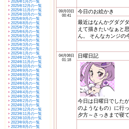
2026年1月の一覧
2025年12月の一覧
2025年11月の一覧
今日のお絵かき
09月03日
2025年10月の一覧
00:41
2025年9月の一覧
最近はなんかグダグダで
2025年8月の一覧
2025年7月の一覧
えて描きたいなぁと
2025年6月の一覧
ん。 そんなカンジの
2025年5月の一覧
2025年4月の一覧
2025年3月の一覧
2025年2月の一覧
2025年1月の一覧
日曜日記
04月08日
2024年12月の一覧
01:18
2024年11月の一覧
2024年10月の一覧
2024年9月の一覧
2024年8月の一覧
2024年7月の一覧
2024年6月の一覧
2024年5月の一覧
2024年4月の一覧
2024年3月の一覧
今日は日曜日でした
2024年2月の一覧
2024年1月の一覧
のようなもの）に行
2023年12月の一覧
2023年11月の一覧
夕方～さっきまで寝て
2023年10月の一覧
2023年9月の一覧
2023年8月の一覧