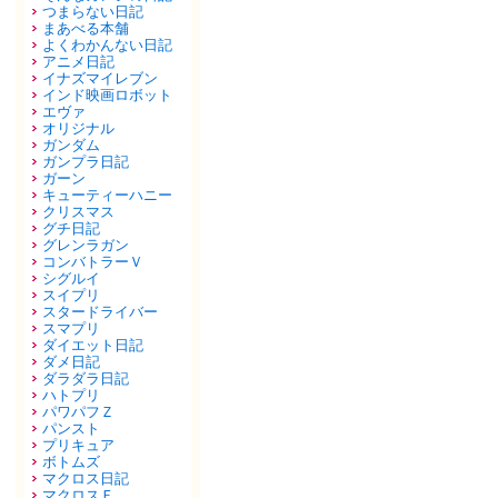
つまらない日記
まあべる本舗
よくわかんない日記
アニメ日記
イナズマイレブン
インド映画ロボット
エヴァ
オリジナル
ガンダム
ガンプラ日記
ガーン
キューティーハニー
クリスマス
グチ日記
グレンラガン
コンバトラーＶ
シグルイ
スイプリ
スタードライバー
スマプリ
ダイエット日記
ダメ日記
ダラダラ日記
ハトプリ
パワパフＺ
パンスト
プリキュア
ボトムズ
マクロス日記
マクロスＦ