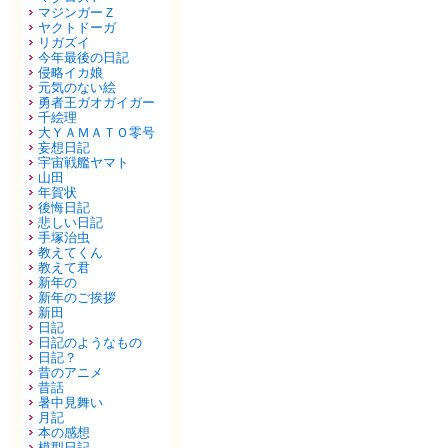
マジンガーＺ
ヤクトドーガ
リガズイ
今年最後の日記
侵略イカ娘
元気のない絵
勇者王ガオガイガー
千絵理
大ＹＡＭＡＴＯ零号
妄想日記
宇宙戦艦ヤマト
山田
年賀状
後悔日記
悲しい日記
手塚治虫
教えてくん
教えて君
新年の
新年のご挨拶
新田
日記
日記のようなもの
日記？
昔のアニメ
昔話
暑中見舞い
月記
本の感想
模型日記