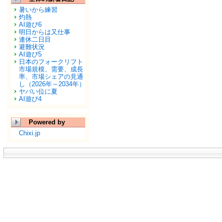
暑いから練習
灼熱
AI遊び6
明日からは又仕事
連休二日目
避難状況
AI遊び5
日本のフォークリフト
市場規模、需要、成長
率、市場シェアの見通
し（2026年～2034年）
ヤバい位に夏
AI遊び4
Powered by
Chixi.jp