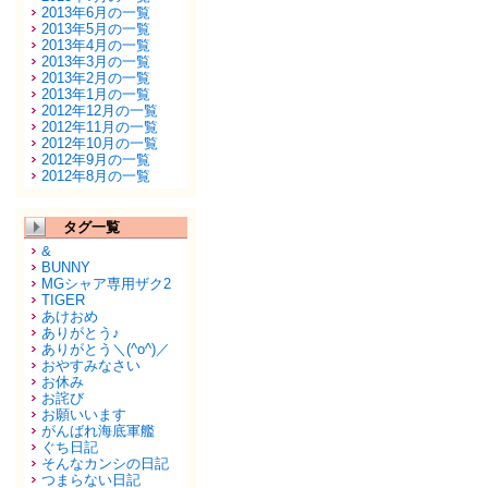
2013年6月の一覧
2013年5月の一覧
2013年4月の一覧
2013年3月の一覧
2013年2月の一覧
2013年1月の一覧
2012年12月の一覧
2012年11月の一覧
2012年10月の一覧
2012年9月の一覧
2012年8月の一覧
タグ一覧
&
BUNNY
MGシャア専用ザク2
TIGER
あけおめ
ありがとう♪
ありがとう＼(^o^)／
おやすみなさい
お休み
お詫び
お願いいます
がんばれ海底軍艦
ぐち日記
そんなカンシの日記
つまらない日記