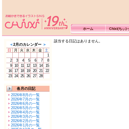
ホーム
Chixi(ちぃ
該当する日記はありません。
＜
2月のカレンダー
＞
日
月
火
水
木
金
土
1
2
3
4
5
6
7
8
9
10
11
12
13
14
15
16
17
18
19
20
21
22
23
24
25
26
27
28
各月の日記
2026年8月の一覧
2026年7月の一覧
2026年6月の一覧
2026年5月の一覧
2026年4月の一覧
2026年3月の一覧
2026年2月の一覧
2026年1月の一覧