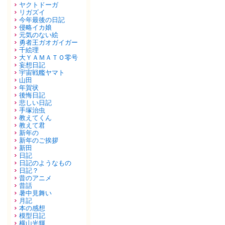
ヤクトドーガ
リガズイ
今年最後の日記
侵略イカ娘
元気のない絵
勇者王ガオガイガー
千絵理
大ＹＡＭＡＴＯ零号
妄想日記
宇宙戦艦ヤマト
山田
年賀状
後悔日記
悲しい日記
手塚治虫
教えてくん
教えて君
新年の
新年のご挨拶
新田
日記
日記のようなもの
日記？
昔のアニメ
昔話
暑中見舞い
月記
本の感想
模型日記
横山光輝