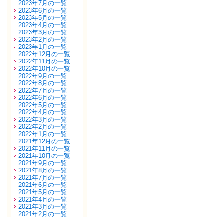
2023年7月の一覧
2023年6月の一覧
2023年5月の一覧
2023年4月の一覧
2023年3月の一覧
2023年2月の一覧
2023年1月の一覧
2022年12月の一覧
2022年11月の一覧
2022年10月の一覧
2022年9月の一覧
2022年8月の一覧
2022年7月の一覧
2022年6月の一覧
2022年5月の一覧
2022年4月の一覧
2022年3月の一覧
2022年2月の一覧
2022年1月の一覧
2021年12月の一覧
2021年11月の一覧
2021年10月の一覧
2021年9月の一覧
2021年8月の一覧
2021年7月の一覧
2021年6月の一覧
2021年5月の一覧
2021年4月の一覧
2021年3月の一覧
2021年2月の一覧