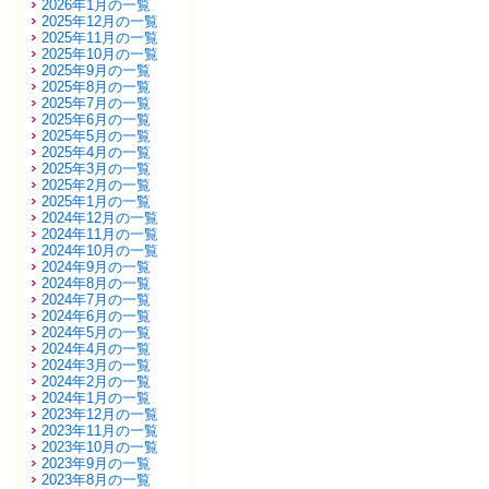
2026年1月の一覧
2025年12月の一覧
2025年11月の一覧
2025年10月の一覧
2025年9月の一覧
2025年8月の一覧
2025年7月の一覧
2025年6月の一覧
2025年5月の一覧
2025年4月の一覧
2025年3月の一覧
2025年2月の一覧
2025年1月の一覧
2024年12月の一覧
2024年11月の一覧
2024年10月の一覧
2024年9月の一覧
2024年8月の一覧
2024年7月の一覧
2024年6月の一覧
2024年5月の一覧
2024年4月の一覧
2024年3月の一覧
2024年2月の一覧
2024年1月の一覧
2023年12月の一覧
2023年11月の一覧
2023年10月の一覧
2023年9月の一覧
2023年8月の一覧