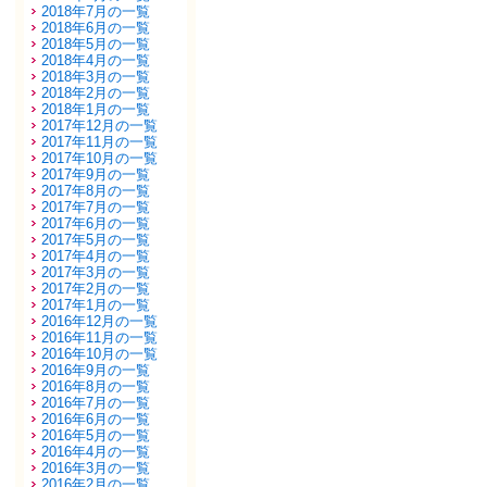
2018年7月の一覧
2018年6月の一覧
2018年5月の一覧
2018年4月の一覧
2018年3月の一覧
2018年2月の一覧
2018年1月の一覧
2017年12月の一覧
2017年11月の一覧
2017年10月の一覧
2017年9月の一覧
2017年8月の一覧
2017年7月の一覧
2017年6月の一覧
2017年5月の一覧
2017年4月の一覧
2017年3月の一覧
2017年2月の一覧
2017年1月の一覧
2016年12月の一覧
2016年11月の一覧
2016年10月の一覧
2016年9月の一覧
2016年8月の一覧
2016年7月の一覧
2016年6月の一覧
2016年5月の一覧
2016年4月の一覧
2016年3月の一覧
2016年2月の一覧