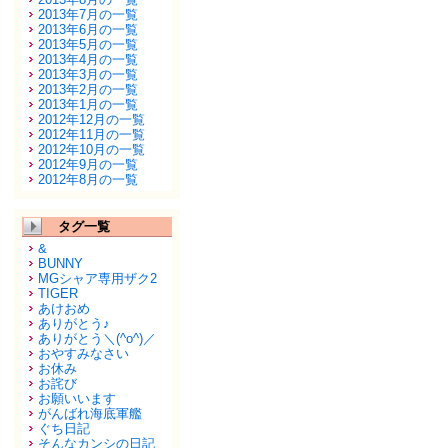
2013年7月の一覧
2013年6月の一覧
2013年5月の一覧
2013年4月の一覧
2013年3月の一覧
2013年2月の一覧
2013年1月の一覧
2012年12月の一覧
2012年11月の一覧
2012年10月の一覧
2012年9月の一覧
2012年8月の一覧
タグ一覧
&
BUNNY
MGシャア専用ザク2
TIGER
あけおめ
ありがとう♪
ありがとう＼(^o^)／
おやすみなさい
お休み
お詫び
お願いいます
がんばれ海底軍艦
ぐち日記
そんなカンシの日記