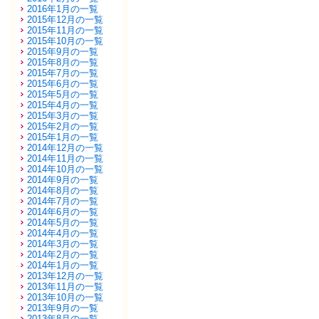
2016年1月の一覧
2015年12月の一覧
2015年11月の一覧
2015年10月の一覧
2015年9月の一覧
2015年8月の一覧
2015年7月の一覧
2015年6月の一覧
2015年5月の一覧
2015年4月の一覧
2015年3月の一覧
2015年2月の一覧
2015年1月の一覧
2014年12月の一覧
2014年11月の一覧
2014年10月の一覧
2014年9月の一覧
2014年8月の一覧
2014年7月の一覧
2014年6月の一覧
2014年5月の一覧
2014年4月の一覧
2014年3月の一覧
2014年2月の一覧
2014年1月の一覧
2013年12月の一覧
2013年11月の一覧
2013年10月の一覧
2013年9月の一覧
2013年8月の一覧