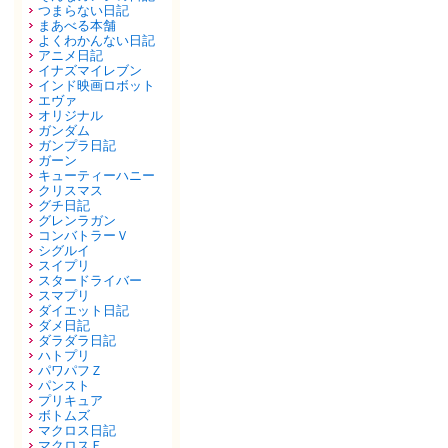
つまらない日記
まあべる本舗
よくわかんない日記
アニメ日記
イナズマイレブン
インド映画ロボット
エヴァ
オリジナル
ガンダム
ガンプラ日記
ガーン
キューティーハニー
クリスマス
グチ日記
グレンラガン
コンバトラーＶ
シグルイ
スイプリ
スタードライバー
スマプリ
ダイエット日記
ダメ日記
ダラダラ日記
ハトプリ
パワパフＺ
パンスト
プリキュア
ボトムズ
マクロス日記
マクロスＦ