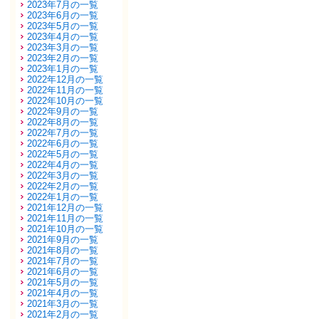
2023年7月の一覧
2023年6月の一覧
2023年5月の一覧
2023年4月の一覧
2023年3月の一覧
2023年2月の一覧
2023年1月の一覧
2022年12月の一覧
2022年11月の一覧
2022年10月の一覧
2022年9月の一覧
2022年8月の一覧
2022年7月の一覧
2022年6月の一覧
2022年5月の一覧
2022年4月の一覧
2022年3月の一覧
2022年2月の一覧
2022年1月の一覧
2021年12月の一覧
2021年11月の一覧
2021年10月の一覧
2021年9月の一覧
2021年8月の一覧
2021年7月の一覧
2021年6月の一覧
2021年5月の一覧
2021年4月の一覧
2021年3月の一覧
2021年2月の一覧