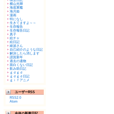
横山光輝
海底軍艦
海月姫
漫画
特になし
生きてますよ～～
生存報告
生存報告日記
真子
絵チャ
絵日記
綾波さん
自己紹介のような日記
解決したら消します
謹賀新年
過去の遺物
面白くない日記
飲み助日記
ｇｄｇｄ
ｇｄｇｄ日記
ｇｉｆアニメ
ユーザーRSS
RSS2.0
Atom
全体の新着日記