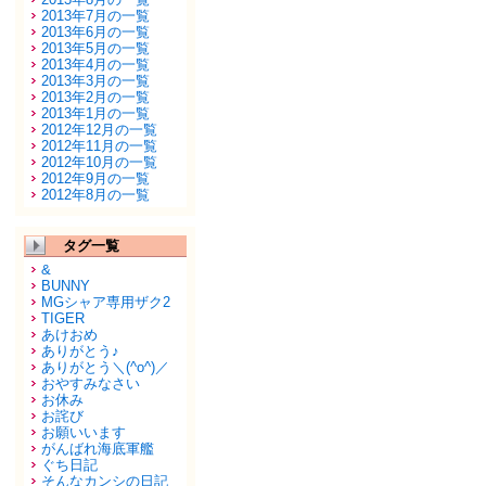
2013年7月の一覧
2013年6月の一覧
2013年5月の一覧
2013年4月の一覧
2013年3月の一覧
2013年2月の一覧
2013年1月の一覧
2012年12月の一覧
2012年11月の一覧
2012年10月の一覧
2012年9月の一覧
2012年8月の一覧
タグ一覧
&
BUNNY
MGシャア専用ザク2
TIGER
あけおめ
ありがとう♪
ありがとう＼(^o^)／
おやすみなさい
お休み
お詫び
お願いいます
がんばれ海底軍艦
ぐち日記
そんなカンシの日記