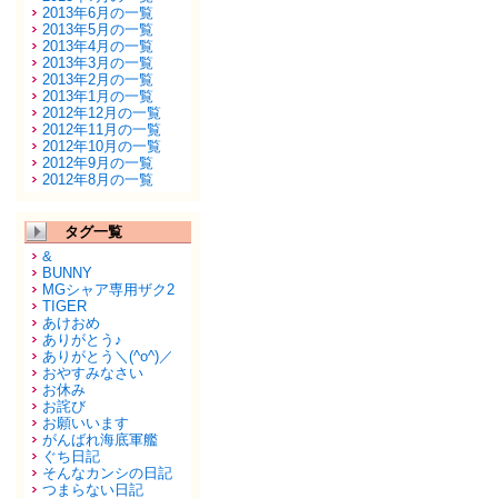
2013年6月の一覧
2013年5月の一覧
2013年4月の一覧
2013年3月の一覧
2013年2月の一覧
2013年1月の一覧
2012年12月の一覧
2012年11月の一覧
2012年10月の一覧
2012年9月の一覧
2012年8月の一覧
タグ一覧
&
BUNNY
MGシャア専用ザク2
TIGER
あけおめ
ありがとう♪
ありがとう＼(^o^)／
おやすみなさい
お休み
お詫び
お願いいます
がんばれ海底軍艦
ぐち日記
そんなカンシの日記
つまらない日記