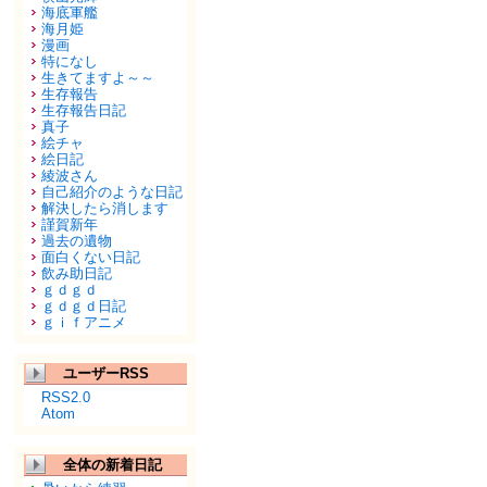
海底軍艦
海月姫
漫画
特になし
生きてますよ～～
生存報告
生存報告日記
真子
絵チャ
絵日記
綾波さん
自己紹介のような日記
解決したら消します
謹賀新年
過去の遺物
面白くない日記
飲み助日記
ｇｄｇｄ
ｇｄｇｄ日記
ｇｉｆアニメ
ユーザーRSS
RSS2.0
Atom
全体の新着日記