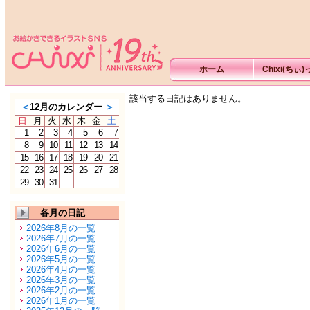
ホーム
Chixi(ちぃ
該当する日記はありません。
＜
12月のカレンダー
＞
日
月
火
水
木
金
土
1
2
3
4
5
6
7
8
9
10
11
12
13
14
15
16
17
18
19
20
21
22
23
24
25
26
27
28
29
30
31
各月の日記
2026年8月の一覧
2026年7月の一覧
2026年6月の一覧
2026年5月の一覧
2026年4月の一覧
2026年3月の一覧
2026年2月の一覧
2026年1月の一覧