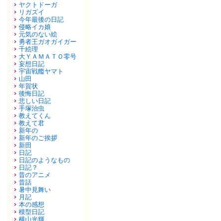
ヤクトドーガ
リガズイ
今年最後の日記
侵略イカ娘
元気のない絵
勇者王ガオガイガー
千絵理
大ＹＡＭＡＴＯ零号
妄想日記
宇宙戦艦ヤマト
山田
年賀状
後悔日記
悲しい日記
手塚治虫
教えてくん
教えて君
新年の
新年のご挨拶
新田
日記
日記のようなもの
日記？
昔のアニメ
昔話
暑中見舞い
月記
本の感想
模型日記
横山光輝