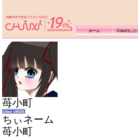
ホーム
Chixi(ちぃ
苺小町
ちぃネーム
苺小町