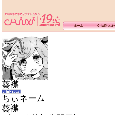
ホーム
Chixi(ちぃ
葵襟
ちぃネーム
葵襟