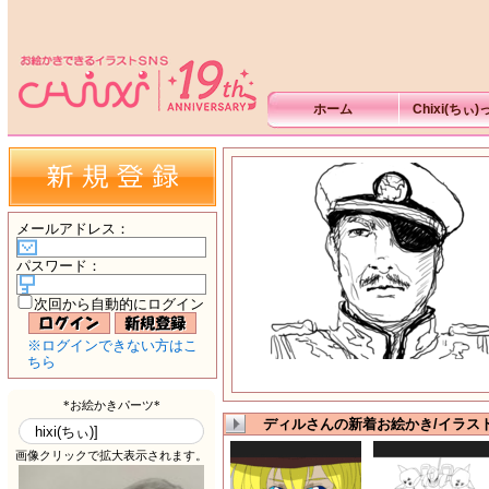
ホーム
Chixi(ちぃ
メールアドレス
：
パスワード
：
次回から自動的にログイン
※ログインできない方はこ
ちら
ディルさんの新着お絵かき/イラス