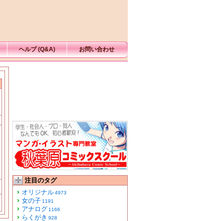
ヘルプ (Q&A)
お問い合わせ
注目のタグ
オリジナル
4973
女の子
1191
アナログ
1166
らくがき
928