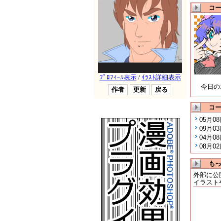
コー
今日の
コ
05月0
09月0
04月0
08月0
も
外部に公
イラスト