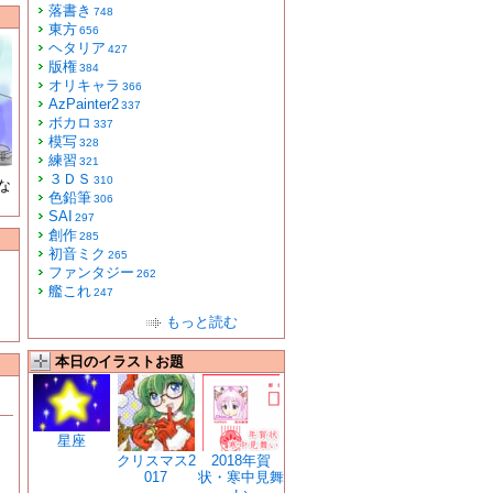
落書き
748
東方
656
ヘタリア
427
版権
384
オリキャラ
366
AzPainter2
337
ボカロ
337
模写
328
練習
321
３ＤＳ
310
な
色鉛筆
306
SAI
297
創作
285
初音ミク
265
ファンタジー
262
艦これ
247
もっと読む
本日のイラストお題
星座
クリスマス2
2018年賀
017
状・寒中見舞