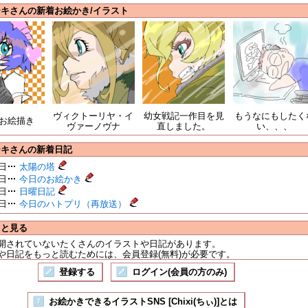
キさんの新着お絵かき/イラスト
ヴィクトーリヤ・イ
幼女戦記一作目を見
もうなにもしたく
お絵描き
ヴァーノヴナ
直しました。
い、、、
ーキさんの新着日記
8日
太陽の塔
3日
今日のお絵かき
8日
日曜日記
2日
今日のハトプリ（再放送）
っと見る
開されていないたくさんのイラストや日記があります。
や日記をもっと読むためには、会員登録(無料)が必要です。
登録する
ログイン(会員の方のみ)
お絵かきできるイラストSNS [Chixi(ちぃ)]とは