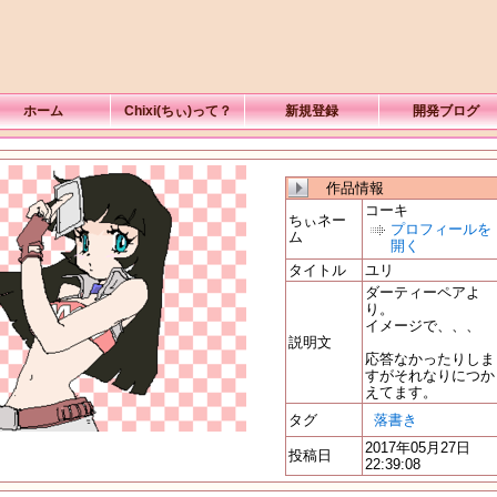
ホーム
Chixi(ちぃ)って？
新規登録
開発ブログ
作品情報
コーキ
ちぃネー
プロフィールを
ム
開く
タイトル
ユリ
ダーティーペアよ
り。
イメージで、、、
説明文
応答なかったりしま
すがそれなりにつか
えてます。
タグ
落書き
2017年05月27日
投稿日
22:39:08