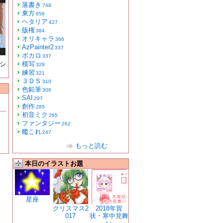
落書き
748
東方
656
ヘタリア
427
版権
384
オリキャラ
366
AzPainter2
337
ボカロ
337
シ
模写
328
練習
321
３ＤＳ
310
色鉛筆
306
SAI
297
創作
285
初音ミク
265
ファンタジー
262
艦これ
247
もっと読む
本日のイラストお題
星座
クリスマス2
2018年賀
017
状・寒中見舞