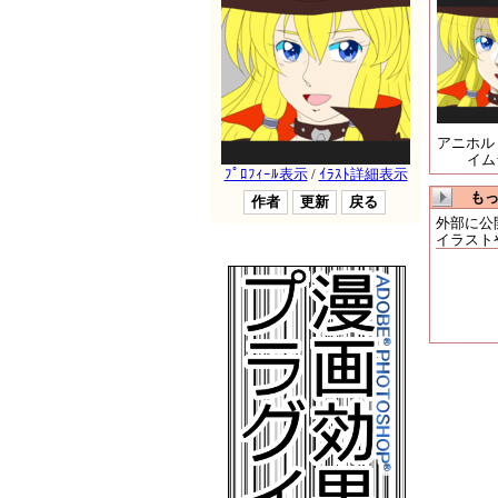
アニホル 2
イム
も
外部に公
イラスト