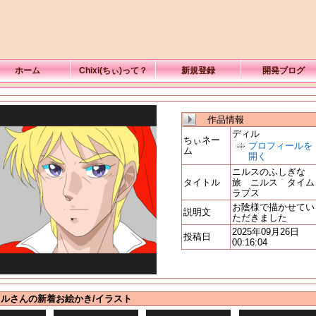
ホーム
Chixi(ちぃ)って？
新規登録
開発ブログ
作品情報
ディル
ちぃネー
プロフィールを
ム
開く
ニルスのふしぎな
タイトル
旅 ニルス タイム
ラプス
お陰様で描かせてい
説明文
ただきました
2025年09月26日
投稿日
00:16:04
ルさんの新着お絵かき/イラスト