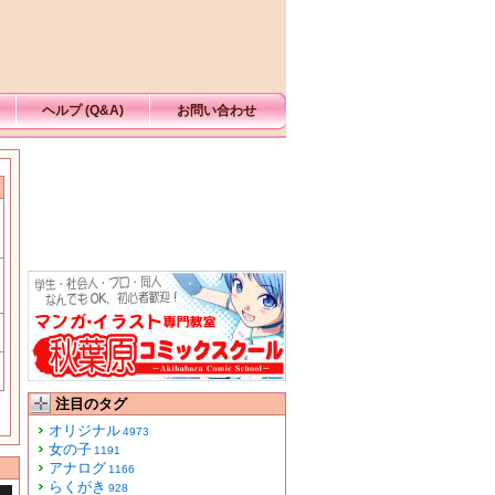
ヘルプ (Q&A)
お問い合わせ
注目のタグ
オリジナル
4973
女の子
1191
アナログ
1166
らくがき
928