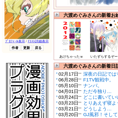
六渡めぐみさんの新着お
あけちゃったｗ
いたずらするぞー
六渡めぐみさんの新着日
02月17日
深夜の日記では
06月28日
F1TV観戦中。
05月10日
ナンパ。
04月01日
ただ今独り…
03月24日
どこに書いてい
03月23日
とりあえず寝よ
03月21日
どうしよう…
03月20日
GJ風邪！そし