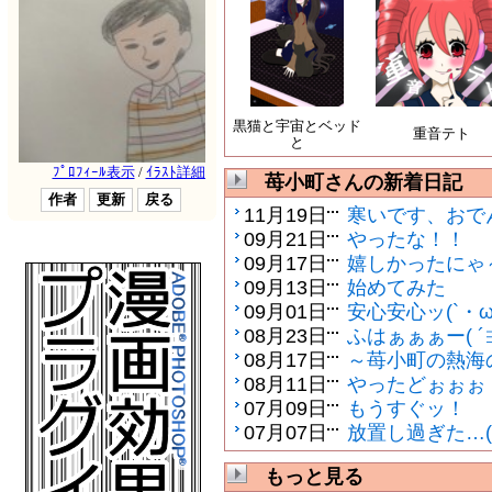
黒猫と宇宙とベッド
重音テト
と
苺小町さんの新着日記
11月19日
寒いです、おで
09月21日
やったな！！
09月17日
嬉しかったにゃ～q
09月13日
始めてみた
09月01日
安心安心ッ(`・ω
08月23日
ふはぁぁぁー( ´
08月17日
～苺小町の熱海
08月11日
やったどぉぉぉ
07月09日
もうすぐッ！
07月07日
放置し過ぎた…(;
もっと見る