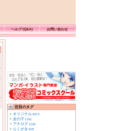
ヘルプ (Q&A)
お問い合わせ
注目のタグ
オリジナル
4973
女の子
1191
アナログ
1166
らくがき
928