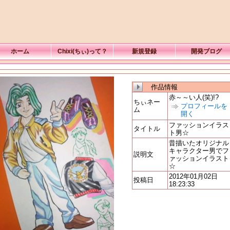
ホーム
Chixi(ちぃ)って？
新規登録
開発ブログ
作品情報
赤～～い人(笑)!?
ちぃネー
プロフィールを
ム
開く
ファッションイラス
タイトル
ト男☆
昔描いたオリジナル
キャラクター男でフ
説明文
ァッションイラスト
☆
2012年01月02日
投稿日
18:23:33