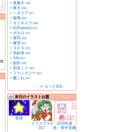
落書き
748
東方
656
ヘタリア
427
版権
384
オリキャラ
366
AzPainter2
337
ボカロ
337
模写
328
練習
321
３ＤＳ
310
色鉛筆
306
SAI
297
28
創作
285
初音ミク
265
ファンタジー
262
艦これ
247
もっと読む
本日のイラストお題
星座
クリスマス2
2018年賀
017
状・寒中見舞