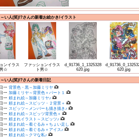
～い人(笑)!?さんの新着お絵かき/イラスト
ョンイラス
ファッションイラス
d_91736_1_1325328
d_91736_0_13253
男☆
ト男☆
620.jpg
620.jpg
～い人(笑)!?さんの新着日記
6日
背景色・黒～加藤ミリヤ
5日
加藤ミリヤ～背景色＋パート１
4日
頼まれ絵～加藤ミリヤ♪
3日
頼まれ絵～スピッツ・２背景＋
2日
スピッツ～メンバーも描き描き♪
1日
頼まれ絵～スピッツ背景色＋
1日
頼まれイラスト～スピッツ♪
0日
頼まれ絵～着ぐるみ＋ちょい足し
9日
頼まれ絵～着ぐるみ＋アイス♪
8日
頼まれ絵～クマな私♪