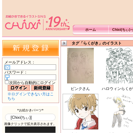
ホーム
Chixi(ちぃ
タグ「らくがき」のイラスト
メールアドレス
：
パスワード
：
次回から自動的にログイン
ピンクさん
ハロウィンらくが
※ログインできない方はこ
ちら