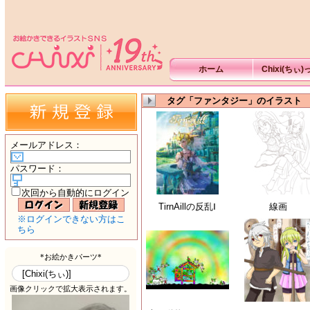
ホーム
Chixi(ちぃ
タグ「ファンタジー」のイラスト
メールアドレス
：
パスワード
：
次回から自動的にログイン
TirnAillの反乱Ⅰ
線画
※ログインできない方はこ
ちら