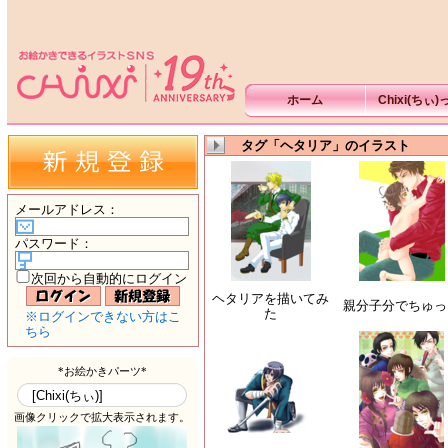
ホーム
Chixi(ちぃ
タグ「ヘタリア」のイラスト
メールアドレス
：
パスワード
：
次回から自動的にログイン
ヘタリアを描いてみ
親分子分でちゅっ
た
※ログインできない方はこ
ちら