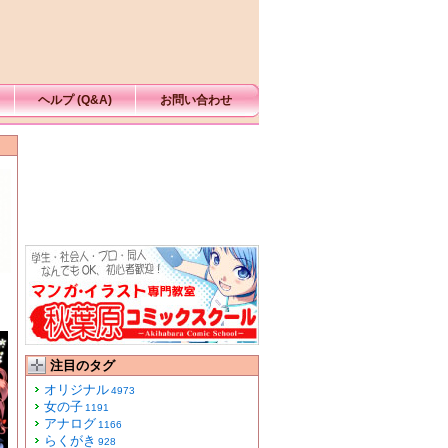
ヘルプ (Q&A)
お問い合わせ
注目のタグ
オリジナル
4973
女の子
1191
アナログ
1166
らくがき
928