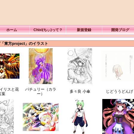
ホーム
Chixi(ちぃ)って？
新規登録
開発ブログ
「東方project」のイラスト
イリスと花
パチュリー（カラ
多々良 小傘
じどううどんげ
言葉
ー）