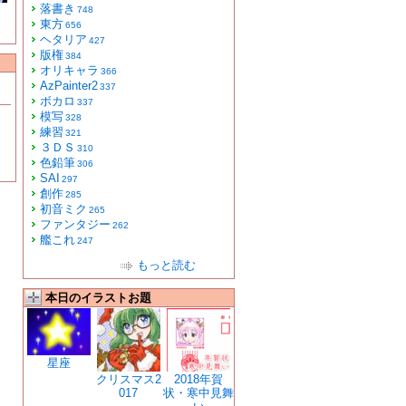
落書き
748
東方
656
ヘタリア
427
版権
384
オリキャラ
366
AzPainter2
337
ボカロ
337
模写
328
練習
321
３ＤＳ
310
色鉛筆
306
SAI
297
創作
285
初音ミク
265
ファンタジー
262
艦これ
247
もっと読む
本日のイラストお題
星座
クリスマス2
2018年賀
017
状・寒中見舞