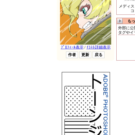
メディス
コ
も
外部に公
タグやイ