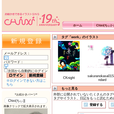
ホーム
Chixi(ちぃ
タグ「work」のイラスト
メールアドレス
：
パスワード
：
次回から自動的にログイン
sakuranokasa01S
CKnight
ndard
※ログインできない方はこ
ちら
もっと見る
外部に公開されていないたくさんのタグ
タグやイラスト、日記をもっと読むために
登録する